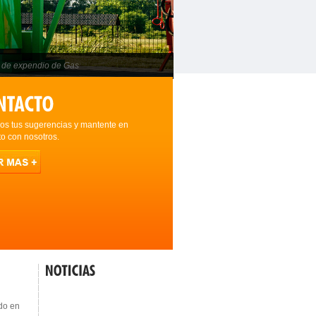
 de expendio de Gas
os tus sugerencias y mantente en
to con nosotros.
do en