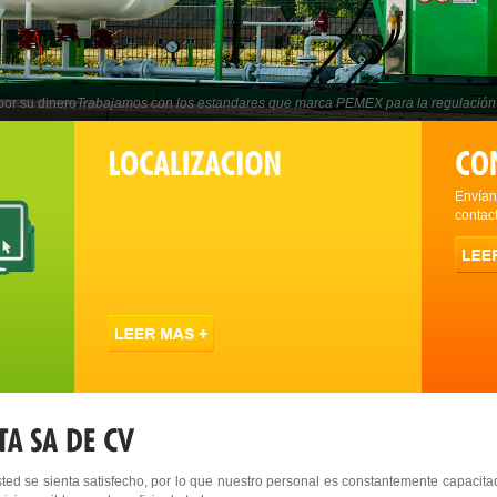
 por su dinero
Trabajamos con los estandares que marca PEMEX para la regulación
Envían
contac
ted se sienta satisfecho, por lo que nuestro personal es constantemente capacita